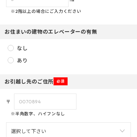
※2階以上の場合にご入力ください
お住まいの建物のエレベーターの有無
なし
2026年8月
あり
日
月
火
水
木
金
土
1
お引越し先のご住所
必須
3
4
2
5
6
7
8
〒
1
9
10
11
14
12
13
15
※半角数字、ハイフンなし
2
16
17
20
18
19
21
22
2