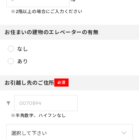
※2階以上の場合にご入力ください
お住まいの建物のエレベーターの有無
なし
2026年8月
あり
日
月
火
水
木
金
土
1
お引越し先のご住所
必須
3
4
2
5
6
7
8
〒
1
9
10
11
14
12
13
15
※半角数字、ハイフンなし
2
16
17
20
18
19
21
22
2