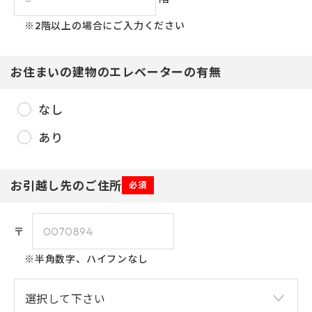
※2階以上の場合にご入力ください
お住まいの建物のエレベーターの有無
なし
2026年8月
あり
日
月
火
水
木
金
土
1
お引越し先のご住所
必須
3
4
2
5
6
7
8
〒
1
9
10
11
14
12
13
15
※半角数字、ハイフンなし
2
16
17
20
18
19
21
22
2