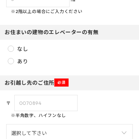
※2階以上の場合にご入力ください
お住まいの建物のエレベーターの有無
なし
2026年8月
あり
日
月
火
水
木
金
土
1
お引越し先のご住所
必須
3
4
2
5
6
7
8
〒
1
9
10
11
14
12
13
15
※半角数字、ハイフンなし
2
16
17
20
18
19
21
22
2