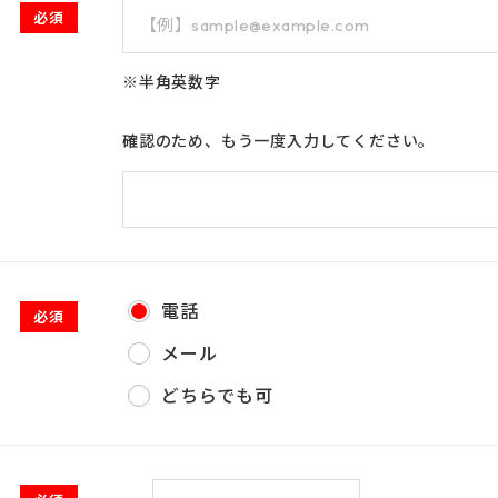
必須
※半角英数字
確認のため、もう一度入力してください。
電話
必須
メール
2026年9月
どちらでも可
土
日
月
火
水
木
金
土
1
1
2
3
4
5