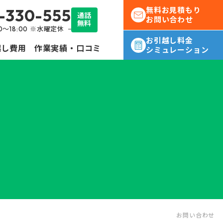
-330-555
無料お見積もり
通話
お問い合わせ
無料
30～18:00 ※水曜定休
お引越し料金
越し費用
作業実績・口コミ
シミュレーション
転勤
社員様の
お問い合わせ