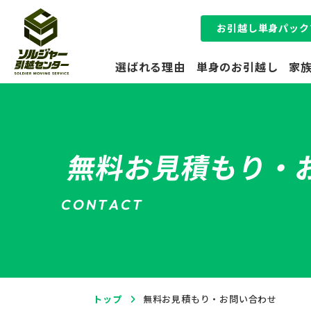
お引越し単身パック
選ばれる理由
単身のお引越し
家
オフィス
のお引越し
無料お見積もり・
C
O
N
T
A
C
T
トップ
無料お見積もり・お問い合わせ