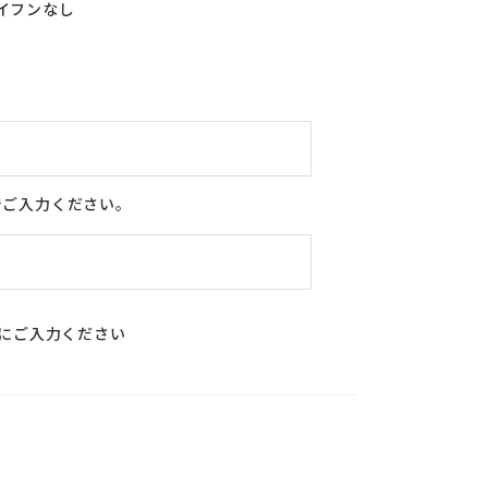
イフンなし
4
5
6
7
8
9
10
11
12
13
14
15
16
17
18
19
20
21
22
23
24
25
26
27
28
29
30
31
でご入力ください。
合にご入力ください