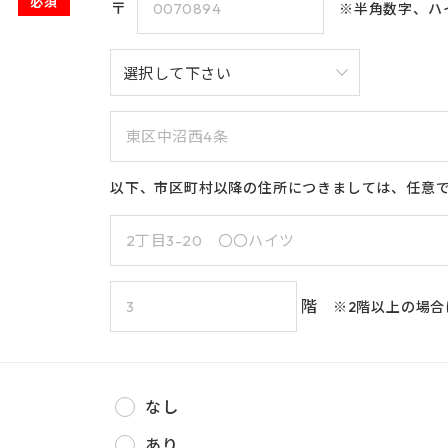
必須
〒
※半角数字、ハ
8
10
6
7
9
11
12
8
14
18
13
15
16
17
19
15
21
20
22
23
24
25
26
22
27
28
29
30
29
以下、市区町村以降の住所につきましては、任意
階
※2階以上の場
なし
あり