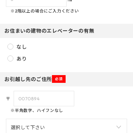
※2階以上の場合にご入力ください
お住まいの建物のエレベーターの有無
なし
2026年8月
あり
日
月
火
水
木
金
土
1
お引越し先のご住所
必須
3
4
2
5
6
7
8
〒
1
9
10
11
14
12
13
15
※半角数字、ハイフンなし
2
16
17
20
18
19
21
22
2