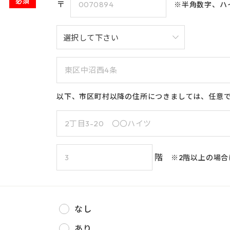
必須
〒
※半角数字、ハ
8
10
6
7
9
11
12
8
14
18
13
15
16
17
19
15
21
20
22
23
24
25
26
22
27
28
29
30
29
以下、市区町村以降の住所につきましては、任意
階
※2階以上の場
なし
あり