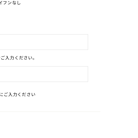
イフンなし
4
5
6
7
8
9
10
11
12
13
14
15
16
17
18
19
20
21
22
23
24
25
26
27
28
29
30
31
でご入力ください。
合にご入力ください