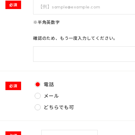
必須
※半角英数字
確認のため、もう一度入力してください。
電話
必須
メール
2026年9月
どちらでも可
土
日
月
火
水
木
金
土
1
1
2
3
4
5