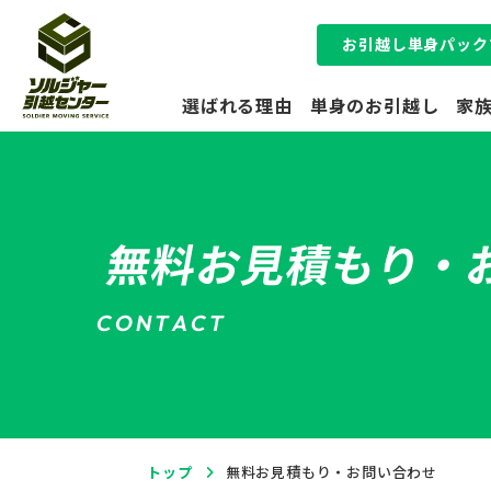
お引越し単身パック
選ばれる理由
単身のお引越し
家
オフィス
のお引越し
無料お見積もり・
C
O
N
T
A
C
T
トップ
無料お見積もり・お問い合わせ