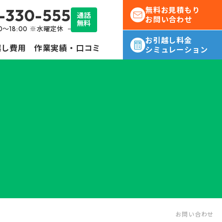
-330-555
無料お見積もり
通話
お問い合わせ
無料
30～18:00 ※水曜定休
お引越し料金
越し費用
作業実績・口コミ
シミュレーション
転勤
社員様の
お問い合わせ