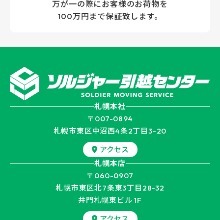
万が一の際にお客様のお荷物を
滝川市
砂川市
100万円まで保証致します。
歌志内市
深川市
富良野市
登別市
恵庭市
伊達市
北広島市
石狩市
札幌本社
〒007-0894
北斗市
当別町
札幌市東区中沼西4条2丁目3-20
アクセス
新篠津村
松前町
札幌本店
〒060-0907
福島町
知内町
札幌市東区北7条東3丁目
28-32
井門札幌東ビル 1F
木古内町
七飯町
アクセス