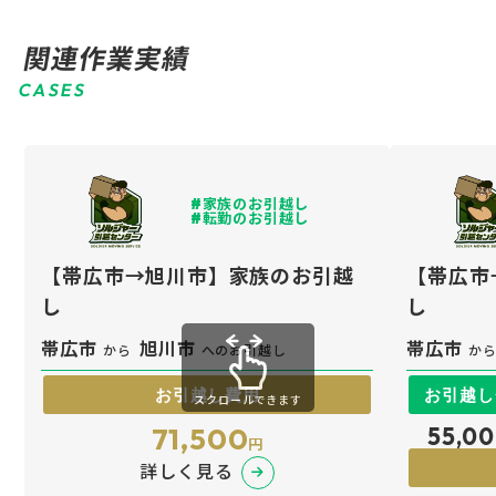
関連作業実績
CASES
家族のお引越し
転勤のお引越し
【帯広市→旭川市】家族のお引越
【帯広市
し
し
帯広市
旭川市
帯広市
から
へのお引越し
か
スクロールできます
71,500
55,0
円
詳しく見る