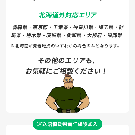
北海道外対応エリア
夕張市
岩見沢市
青森県・東京都・千葉県・神奈川県・埼玉県・群
網走市
留萌市
馬県・栃木県・茨城県・愛知県・大阪府・福岡県
苫小牧市
※北海道が発着地点のいずれかの場合のみとなります。
稚内市
その他のエリアも、
美唄市
芦別市
お気軽にご相談ください！
江別市
赤平市
紋別市
士別市
名寄市
三笠市
根室市
千歳市
運送賠償貨物責任保険加入