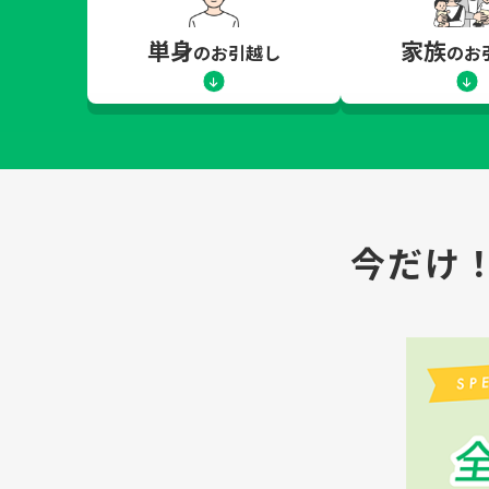
単身
家族
のお引越し
のお
今だけ