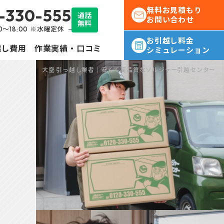
-330-555
無料お見積もり
通話
お問い合わせ
無料
30～18:00 ※水曜定休
お引越し料金
越し費用
作業実績・口コミ
シミュレーション
大空 引っ越し業者｜安くて高品質なソルジャー引越センター
転勤
社員様の