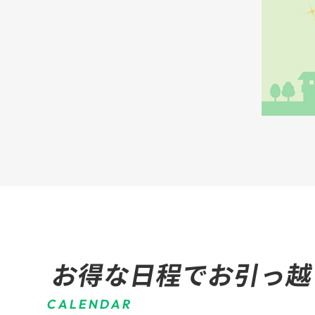
お得な日程でお引っ越
C
A
L
E
N
D
A
R