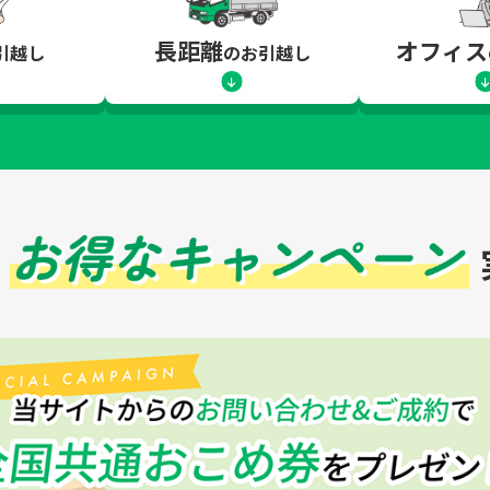
長距離
オフィス
引越し
のお引越し
！