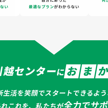
域が
自分にあった
何
らない
最適なプラン
がわからない
引越センター
お
ま
に
新生活を笑顔でスタート
できるよう
全力でサ
あれこれを、私たちが