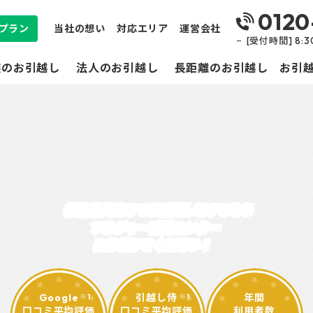
0120
プラン
当社の想い
対応エリア
運営会社
[受付時間] 8:
族のお引越し
法人のお引越し
長距離のお引越し
お引
北海道大空町
で
お引越しをするなら
ソルジャー引越センター
におまかせください！
Google
引越し侍
年間
※1
※1
口コミ平均評価
口コミ平均評価
利用者数