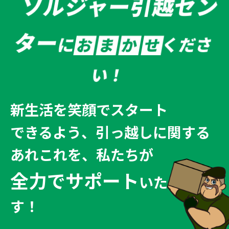
ソルジャー引越セン
ター
に
くださ
お
ま
か
せ
い！
新生活を笑顔でスタート
できるよう、
引っ越しに関する
あれこれを、私たちが
全力でサポート
いたしま
す！