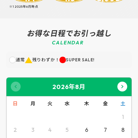
※1 2025年6月時点
お得な日程でお引っ越し
C
A
L
E
N
D
A
R
通常
残りわずか！
SUPER SALE!
2026年8月
日
月
火
水
木
金
土
1
2
3
4
5
6
7
8