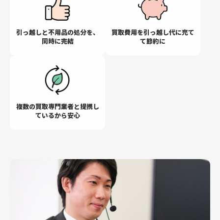
引っ越しと不用品の
処分を、
買取費用を引っ越し代に
充て
同時に完結
て節約に
複数の買取専門業者と
提携し
ているから安心