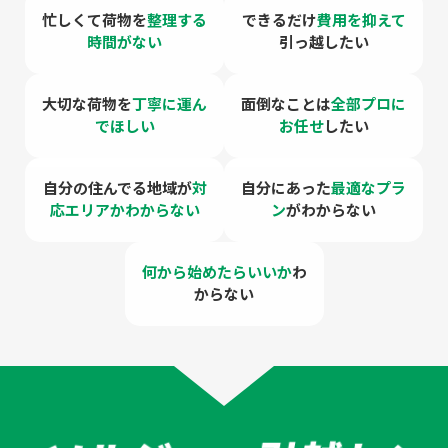
忙しくて荷物を
整理する
できるだけ
費用を
抑えて
時間がない
引っ越したい
大切な荷物を
丁寧に運ん
面倒なことは
全部プロに
でほしい
お任せ
したい
自分の住んでる地域が
対
自分にあった
最適なプラ
応エリアかわからない
ン
がわからない
何から始めたらいいか
わ
からない