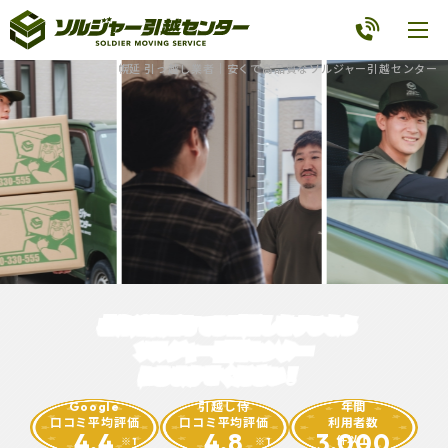
幌延 引っ越し業者｜安くて高品質なソルジャー引越センター
北海道幌延町
で
お引越しをするなら
ソルジャー引越センター
におまかせください！
Google
引越し侍
年間
口コミ平均評価
口コミ平均評価
利用者数
4.4
4.8
3,000
件以上
※1
※1