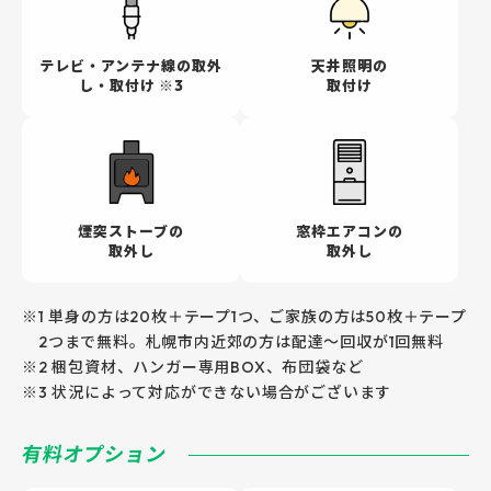
テレビ・アンテナ
線の取外
天井照明の
し・取付け ※3
取付け
煙突ストーブの
窓枠エアコンの
取外し
取外し
※1 単身の方は20枚＋テープ1つ、ご家族の方は50枚＋テープ
2つまで無料。札幌市内近郊の方は配達～回収が1回無料
※2 梱包資材、ハンガー専用BOX、布団袋など
※3 状況によって対応ができない場合がございます
有料オプション