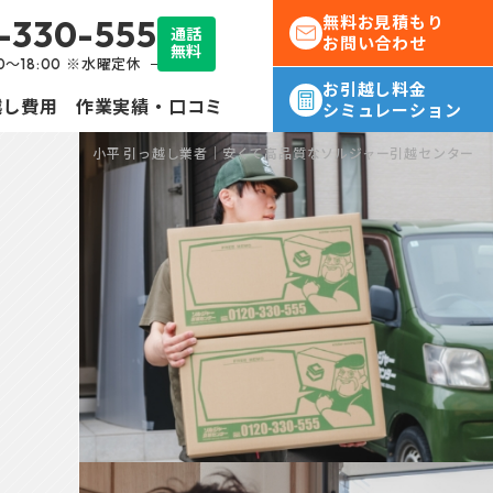
-330-555
無料お見積もり
通話
お問い合わせ
無料
30～18:00 ※水曜定休
お引越し料金
越し費用
作業実績・口コミ
シミュレーション
小平 引っ越し業者｜安くて高品質なソルジャー引越センター
転勤
社員様の