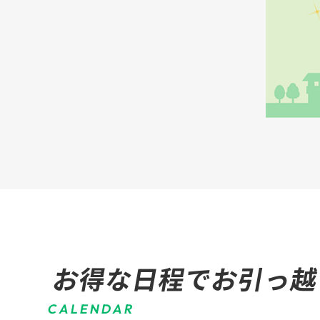
お得な日程でお引っ越
C
A
L
E
N
D
A
R