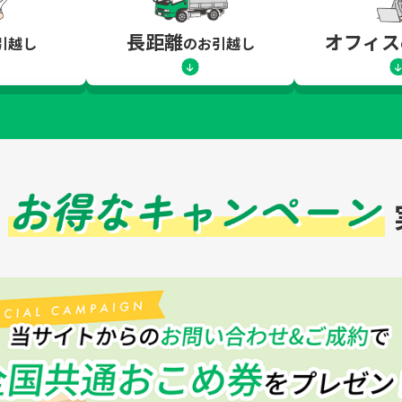
長距離
オフィス
引越し
のお引越し
！