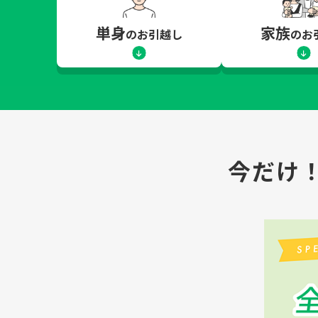
単身
家族
のお引越し
のお
今だけ