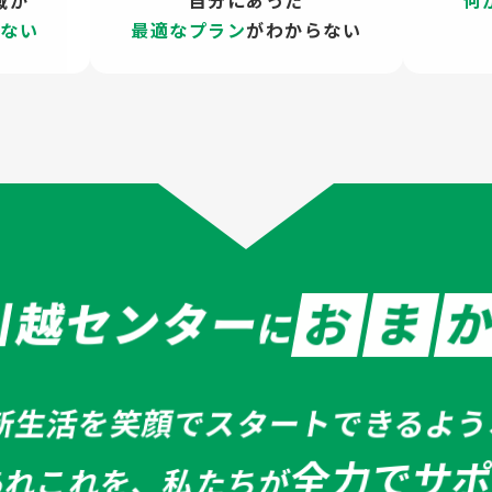
域が
自分にあった
何
らない
最適なプラン
がわからない
引越センター
お
ま
に
新生活を笑顔でスタート
できるよう
全力でサ
あれこれを、私たちが