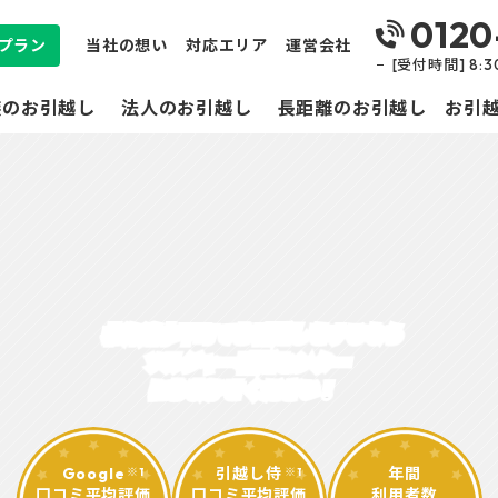
0120
プラン
当社の想い
対応エリア
運営会社
[受付時間] 8:
族のお引越し
法人のお引越し
長距離のお引越し
お引
北海道小平町
で
お引越しをするなら
ソルジャー引越センター
におまかせください！
Google
引越し侍
年間
※1
※1
口コミ平均評価
口コミ平均評価
利用者数