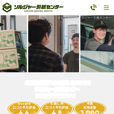
占冠 引っ越し業者｜安くて高品質なソルジャー引越センター
北海道占冠村
で
お引越しをするなら
ソルジャー引越センター
におまかせください！
Google
引越し侍
年間
口コミ平均評価
口コミ平均評価
利用者数
4.4
4.8
3,000
件以上
※1
※1