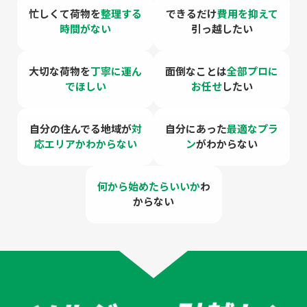
忙しくて荷物を
整理する
できるだけ
費用を
抑えて
時間がない
引っ越したい
大切な荷物を
丁寧に運ん
面倒なことは
全部プロに
でほしい
お任せ
したい
自分の住んでる地域が
対
自分にあった
最適なプラ
応エリアかわからない
ン
がわからない
何から始めたらいいか
わ
からない