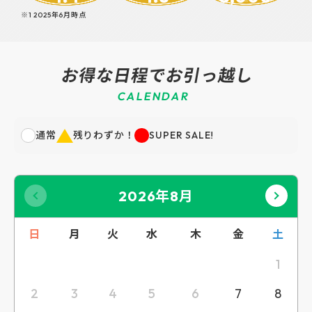
※1 2025年6月時点
お得な日程でお引っ越し
C
A
L
E
N
D
A
R
通常
残りわずか！
SUPER SALE!
2026年8月
日
月
火
水
木
金
土
1
2
3
4
5
6
7
8