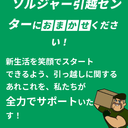
ソルジャー引越セン
ター
に
くださ
お
ま
か
せ
い！
新生活を笑顔でスタート
できるよう、
引っ越しに関する
あれこれを、私たちが
全力でサポート
いたしま
す！