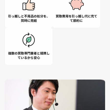
引っ越しと不用品の
処分を、
買取費用を引っ越し代に
充て
同時に完結
て節約に
複数の買取専門業者と
提携し
ているから安心