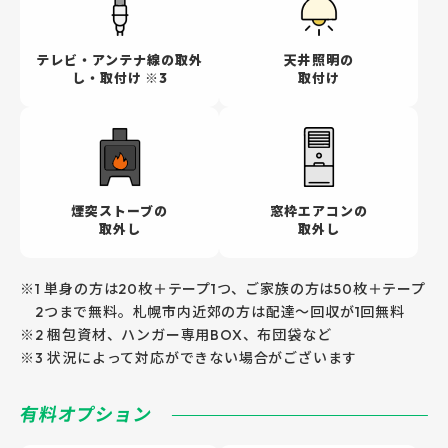
テレビ・アンテナ
線の取外
天井照明の
し・取付け ※3
取付け
煙突ストーブの
窓枠エアコンの
取外し
取外し
※1 単身の方は20枚＋テープ1つ、ご家族の方は50枚＋テープ
2つまで無料。札幌市内近郊の方は配達～回収が1回無料
※2 梱包資材、ハンガー専用BOX、布団袋など
※3 状況によって対応ができない場合がございます
有料オプション